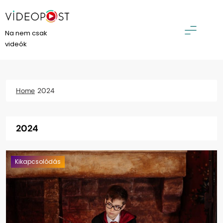
Skip
to
content
VideoPost
Na nem csak
videók
Home
2024
2024
Kikapcsolódás