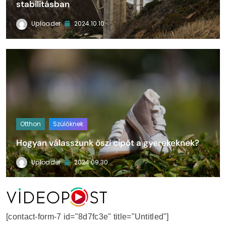
stabilitásban
Uploader
2024.10.10.
Otthon
Szülőknek
Hogyan válasszunk őszi cipőt a gyerekeknek?
Uploader
2024.09.30.
VideoPost
[contact-form-7 id="8d7fc3e" title="Untitled"]