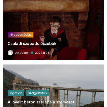
Kikapcsolódás
Családi szabadulószobák
Uploader
2024.11.06.
Ingatlan
Szolgáltatás
A lövellt beton szerepe a szerkezeti