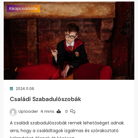
Kikapcsolódás
2024.11.06.
Családi Szabadulószobák
Uploader
4 mins
0
A családi szabadulószobák remek lehetőséget adnak
arra, hogy a családtagok izgalmas és szórakoztató