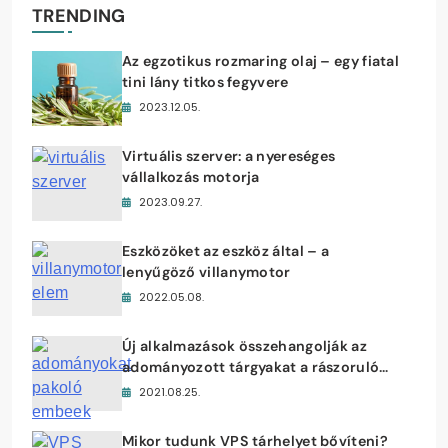
TRENDING
Az egzotikus rozmaring olaj – egy fiatal
tini lány titkos fegyvere
2023.12.05.
Virtuális szerver: a nyereséges
vállalkozás motorja
2023.09.27.
Eszközöket az eszköz által – a
lenyűgöző villanymotor
2022.05.08.
Új alkalmazások összehangolják az
adományozott tárgyakat a rászoruló
emberekkel
2021.08.25.
Mikor tudunk VPS tárhelyet bővíteni?