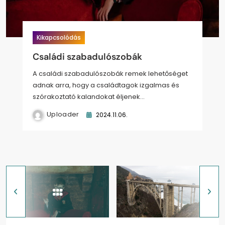
Kikapcsolódás
Ingatlan
Otthon
Kikapcsolódás
Gépészet
Szülőknek
Szolgáltatás
Piac
Családi szabadulószobák
A lövellt beton szerepe a szerkezeti
Hogyan válasszunk őszi cipőt a
Kutyafuttató eszközök
Látványos LED-világítások a
stabilitásban
gyerekeknek?
PLEXIGLAS LED light-tal
A családi szabadulószobák remek lehetőséget
adnak arra, hogy a családtagok izgalmas és
szórakoztató kalandokat éljenek…
Uploader
Uploader
2024.11.06.
2024.09.28.
Uploader
2024.09.30.
Uploader
Uploader
2024.10.10.
2024.09.26.