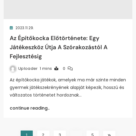
2023.11.29.
Az Építőkocka Előtörténete: Egy
Játékeszköz Útja A Szórakozástól A
Fejlesztésig
Uploader
1 mins
0
Az építőkocka játékok, amelyek ma már szinte minden
gyermek játékszekrényének alapját képezik, hosszú és
változatos történetet hordoznak…
continue reading..
1
2
3
…
5