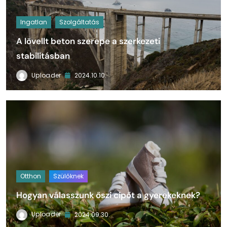
Ingatlan
Szolgáltatás
A lövellt beton szerepe a szerkezeti
stabilitásban
Uploader
2024.10.10.
Otthon
Szülőknek
Hogyan válasszunk őszi cipőt a gyerekeknek?
Uploader
2024.09.30.