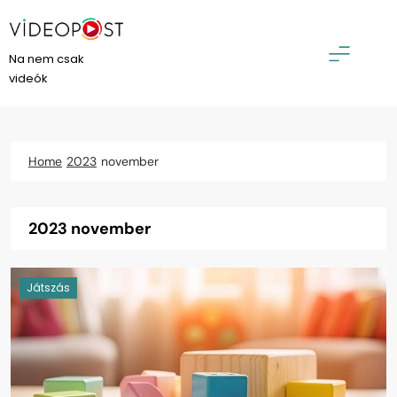
Skip
to
content
VideoPost
Na nem csak
videók
Home
2023
november
2023 november
Játszás