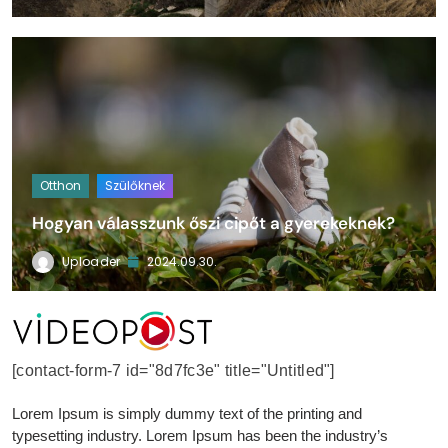
Otthon
Szülőknek
Hogyan válasszunk őszi cipőt a gyerekeknek?
Uploader
2024.09.30.
VideoPost
[contact-form-7 id="8d7fc3e" title="Untitled"]
Lorem Ipsum is simply dummy text of the printing and
typesetting industry. Lorem Ipsum has been the industry’s