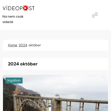
Skip
to
content
VideoPost
Na nem csak
videók
Home
2024
október
2024 október
Ingatlan