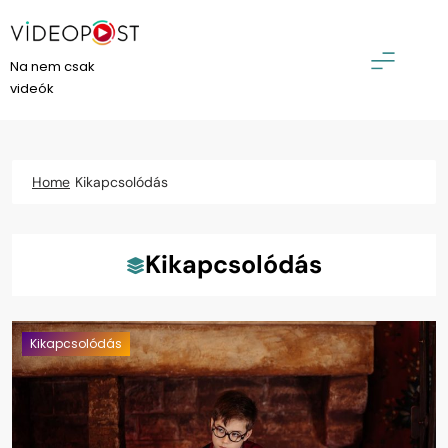
Skip
to
content
VideoPost
Na nem csak
videók
Home
Kikapcsolódás
Kikapcsolódás
Kikapcsolódás