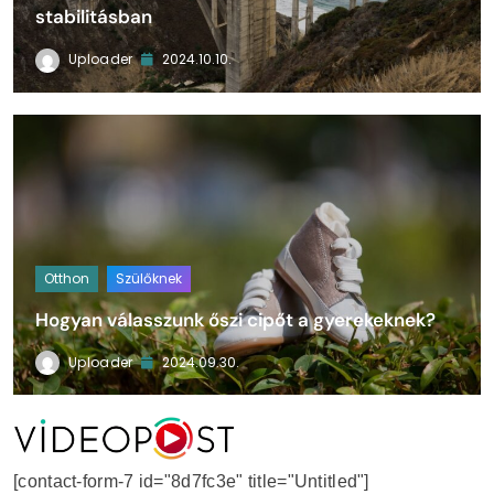
stabilitásban
Uploader
2024.10.10.
Otthon
Szülőknek
Hogyan válasszunk őszi cipőt a gyerekeknek?
Uploader
2024.09.30.
VideoPost
[contact-form-7 id="8d7fc3e" title="Untitled"]