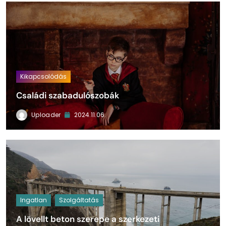
Kikapcsolódás
Családi szabadulószobák
Uploader
2024.11.06.
Ingatlan
Szolgáltatás
A lövellt beton szerepe a szerkezeti