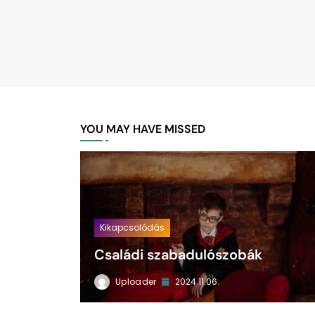
YOU MAY HAVE MISSED
Kikapcsolódás
Családi szabadulószobák
Uploader
2024.11.06.