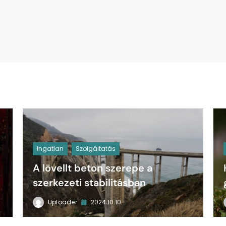
Ingatlan
Szolgáltatás
A lövellt beton szerepe a
szerkezeti stabilitásban
Uploader
2024.10.10.