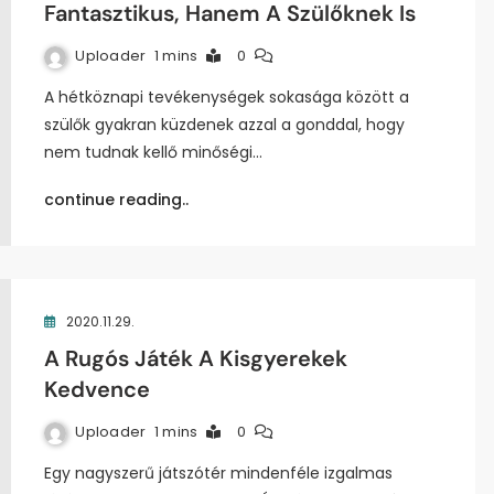
Fantasztikus, Hanem A Szülőknek Is
Uploader
1 mins
0
A hétköznapi tevékenységek sokasága között a
szülők gyakran küzdenek azzal a gonddal, hogy
nem tudnak kellő minőségi…
continue reading..
2020.11.29.
A Rugós Játék A Kisgyerekek
Kedvence
Uploader
1 mins
0
Egy nagyszerű játszótér mindenféle izgalmas