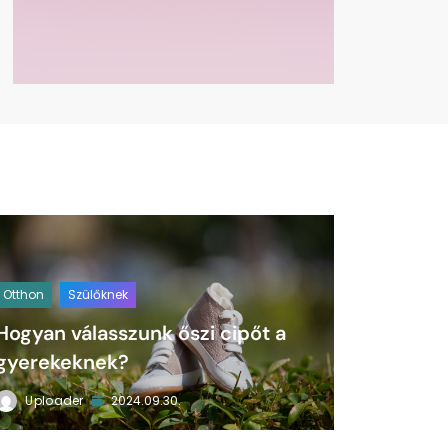
Otthon
Szülőknek
Hogyan válasszunk őszi cipőt a
gyerekeknek?
Uploader
2024.09.30.