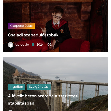
Kikapcsolódás
Családi szabadulószobák
Uploader
2024.11.06.
Ingatlan
Szolgáltatás
A lövellt beton szerepe a szerkezeti
stabilitásban