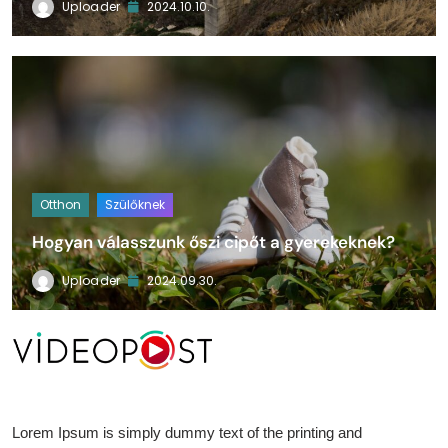
Uploader
2024.10.10.
Otthon
Szülőknek
Hogyan válasszunk őszi cipőt a gyerekeknek?
Uploader
2024.09.30.
VideoPost
[contact-form-7 id="8d7fc3e" title="Untitled"]
Lorem Ipsum is simply dummy text of the printing and