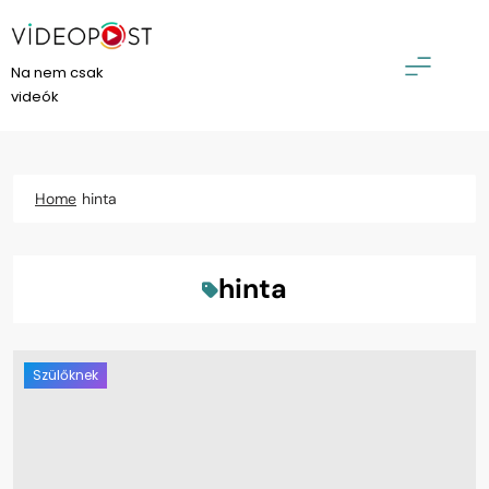
Skip
to
content
VideoPost
Na nem csak
videók
Home
hinta
hinta
Szülőknek