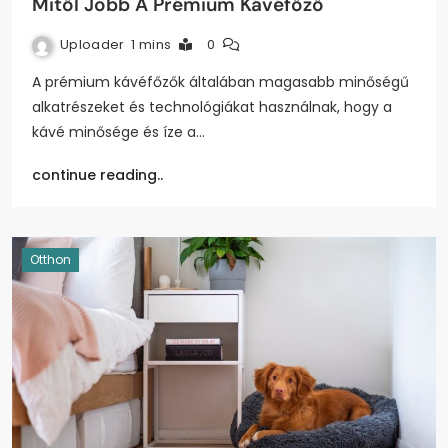
Mitől Jobb A Prémium Kávéfőző
Uploader
1 mins
0
A prémium kávéfőzők általában magasabb minőségű
alkatrészeket és technológiákat használnak, hogy a
kávé minősége és íze a…
continue reading..
Otthon