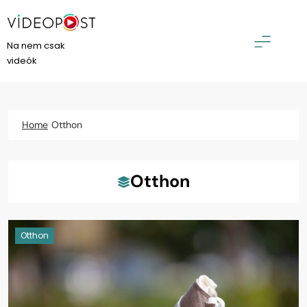
Skip
to
content
VideoPost
Na nem csak
videók
Home
Otthon
Otthon
Otthon