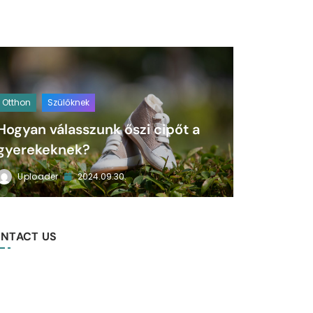
Otthon
Szülőknek
Hogyan válasszunk őszi cipőt a
gyerekeknek?
Uploader
2024.09.30.
NTACT US