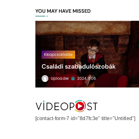
YOU MAY HAVE MISSED
Kikapcsolódás
Családi szabadulószobák
Uploader
2024.11.06.
VideoPost
[contact-form-7 id="8d7fc3e" title="Untitled"]