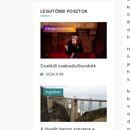
k
LEGUTÓBBI POSZTOK
t
i
Kikapcsolódás
a
h
H
f
j
Családi szabadulószobák
h
2024.11.06.
s
M
Ingatlan
b
v
a
d
m
A lövellt beton szerepe a