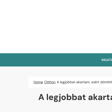
Skip
to
content
INGAT
Home
Otthon
A legjobbat akartam, ezért döntöt
A legjobbat akart