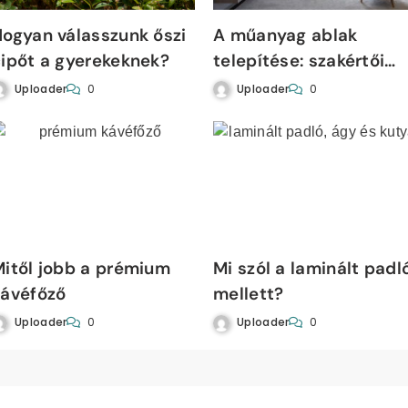
ogyan válasszunk őszi
A műanyag ablak
ipőt a gyerekeknek?
telepítése: szakértői
tapasztalatok és önáll
Uploader
Uploader
0
0
megoldások
itől jobb a prémium
Mi szól a laminált padl
kávéfőző
mellett?
Uploader
Uploader
0
0