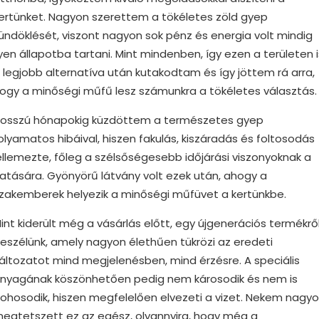
ertünket. Nagyon szerettem a tökéletes zöld gyep
ündöklését, viszont nagyon sok pénz és energia volt mindig
lyen állapotba tartani. Mint mindenben, így ezen a területen i
 legjobb alternatíva után kutakodtam és így jöttem rá arra,
ogy a minőségi műfű lesz számunkra a tökéletes választás.
osszú hónapokig küzdöttem a természetes gyep
olyamatos hibáival, hiszen fakulás, kiszáradás és foltosodás
ellemezte, főleg a szélsőségesebb időjárási viszonyoknak a
atására. Gyönyörű látvány volt ezek után, ahogy a
zakemberek helyezik a minőségi műfüvet a kertünkbe.
int kiderült még a vásárlás előtt, egy újgenerációs termékrő
eszélünk, amely nagyon élethűen tükrözi az eredeti
áltozatot mind megjelenésben, mind érzésre. A speciális
nyagának köszönhetően pedig nem károsodik és nem is
ohosodik, hiszen megfelelően elvezeti a vizet. Nekem nagy
egtetszett ez az egész, olyannyira, hogy még a