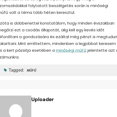
zomszédokkal folytatott beszélgetés során is minőségi
űfű volt a téma több héten keresztül.
zóta is döbbenettel konstatálom, hogy minden évszakban
egőrzi ezt a csodás állapotát, alig kell egy kevés időt
áfordítani a gondozására és ezáltal még pénzt is megtudu
akarítani. Mint említettem, mindenben a legjobbat keresem
s a kert pázsitja esetében a
minőségi műfű
jelentette azt 
zámunkra.
Tagged:
MŰFŰ
Uploader