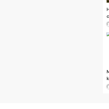
H
c
M