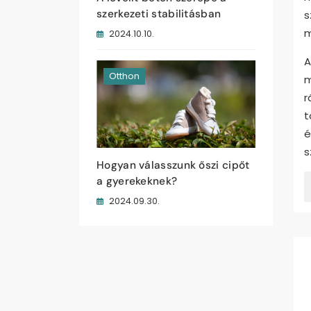
szerkezeti stabilitásban
s
m
2024.10.10.
A
Otthon
m
r
t
é
s
Hogyan válasszunk őszi cipőt
a gyerekeknek?
2024.09.30.