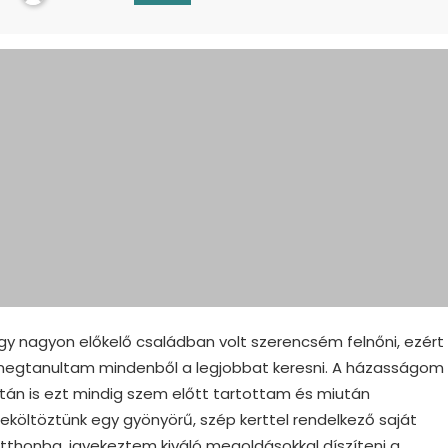
gy nagyon előkelő családban volt szerencsém felnőni, ezért
egtanultam mindenből a legjobbat keresni. A házasságom
tán is ezt mindig szem előtt tartottam és miután
eköltöztünk egy gyönyörű, szép kerttel rendelkező saját
tthonba, igyekeztem kiváló megoldásokkal díszíteni a