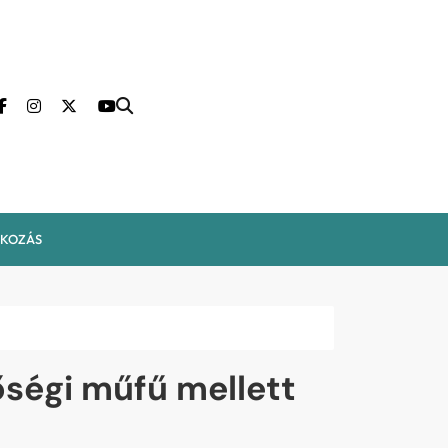
LKOZÁS
őségi műfű mellett