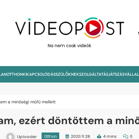
VideoPost
Na nem csak videók
LAN
OTTHON
KIKAPCSOLÓDÁS
SZÜLŐKNEK
SZOLGÁLTATÁS
JÁTSZÁS
VÁLLA
tem a minőségi műfű mellett
am, ezért döntöttem a min
Uploader
2020.11.28.
4 mins
0
Otthon