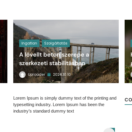
Ingatlan
Szolgáltatás
A lövellt beton szerepe a
szerkezeti stabilitásban
Uploader
2024.10.10.
Lorem Ipsum is simply dummy text of the printing and
CO
typesetting industry. Lorem Ipsum has been the
industry’s standard dummy text