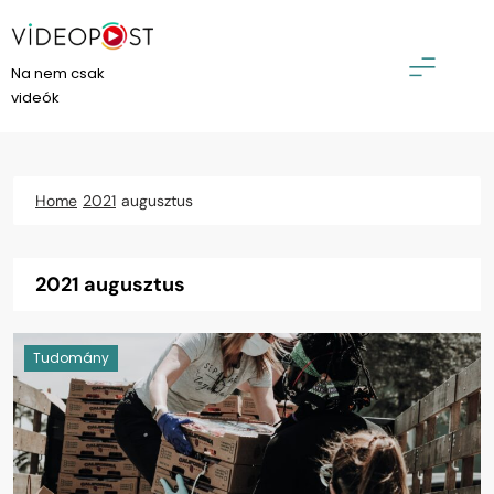
Skip
to
content
VideoPost
Na nem csak
videók
Home
2021
augusztus
2021 augusztus
Tudomány