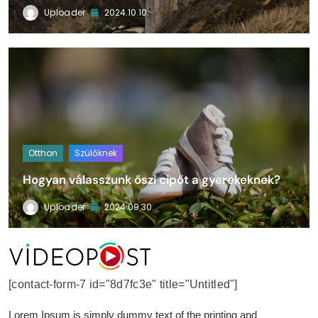
Uploader
2024.10.10.
Otthon
Szülőknek
Hogyan válasszunk őszi cipőt a gyerekeknek?
Uploader
2024.09.30.
VideoPost
[contact-form-7 id="8d7fc3e" title="Untitled"]
Lorem Ipsum is simply dummy text of the printing and