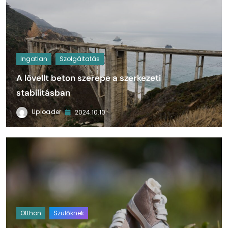
Ingatlan
Szolgáltatás
A lövellt beton szerepe a szerkezeti
stabilitásban
Uploader
2024.10.10.
Otthon
Szülőknek