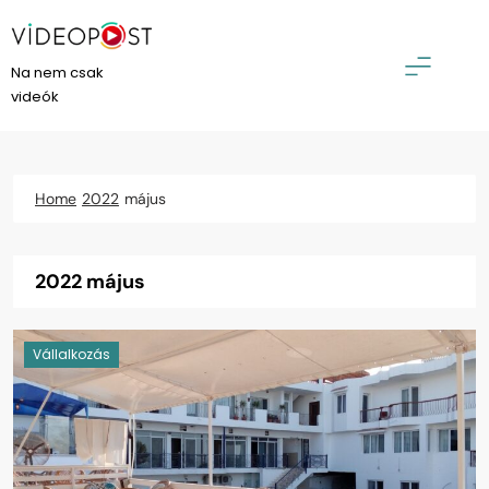
Skip
to
content
VideoPost
Na nem csak
videók
Home
2022
május
2022 május
Vállalkozás