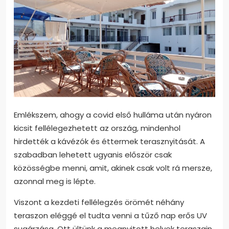
Emlékszem, ahogy a covid első hulláma után nyáron
kicsit fellélegezhetett az ország, mindenhol
hirdették a kávézók és éttermek terasznyitását. A
szabadban lehetett ugyanis először csak
közösségbe menni, amit, akinek csak volt rá mersze,
azonnal meg is lépte.
Viszont a kezdeti fellélegzés örömét néhány
teraszon eléggé el tudta venni a tűző nap erős UV
sugárzása. Ott ültünk a megnyitott helyek teraszain,