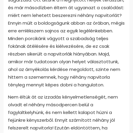
és már másodízben éltem át ugyanazt a csalódást:
miért nem lehetett beszerezni néhány napvitorlát?
Ennyin múlt a boldogságunk abban az órában, mégis
erre emlékszem sajnos az egyik legélénkebben.
Minden porcikánk vágyott a szabadság teljes
fokának átélésére és kiélvezésére, de ez csak
részben sikerült a napvitorlák hiányában. Majd,
amikor már tudatosan olyan helyet választottunk,
ahol az árnyékolás kérdése megoldott, szinte nem
hittem a szememnek, hogy néhány napvitorla
tényleg mennyit képes dobni a hangulaton.
Nem éltük át az izzadás kényelmetlenségét, nem
olvadt el néhány másodpercen belül a
fagylaltkelyhünk, és nem kellett kalapot húzni a
fejünkre kényszerből. Ennyit számított néhány jól
felszerelt napvitorla! Ezután eldöntöttem, ha