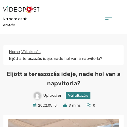
Skip
to
content
VideoPost
Na nem csak
videók
Home
Vállalkozás
Eljött a teraszozás ideje, nade hol van a napvitorla?
Eljött a teraszozás ideje, nade hol van a
napvitorla?
Uploader
Vállalkozás
2022.05.10.
3 mins
0