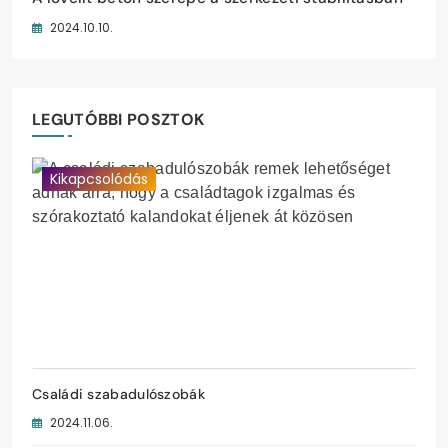
2024.11.06.
2024.10.10.
2024.09.30.
2024.09.28.
LEGUTÓBBI POSZTOK
Kikapcsolódás
Családi szabadulószobák
2024.11.06.