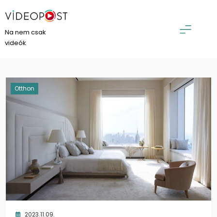
Skip
to
content
VideoPost
Na nem csak
videók
Otthon
2023.11.09.