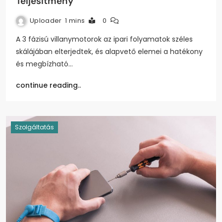
Teljesítmény
Uploader
1 mins
0
A 3 fázisú villanymotorok az ipari folyamatok széles
skálájában elterjedtek, és alapvető elemei a hatékony
és megbízható…
continue reading..
Szolgáltatás