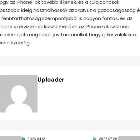
ogy az iPhone-ok tovább éljenek, és a tulajdonosok
osszabb ideig használhassák azokat. Ez a gazdaságosság é
 fenntarthatóság szempontjából is nagyon fontos, és az
Phone szervizeknek köszönhetően az iPhone-ok számos
roblémáját meg lehet javítani anélkül, hogy új készülékekre
enne szükség.
Uploader
2023.04.12.
2023.07.26.