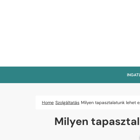
Skip
to
content
INGAT
Home
Szolgáltatás
Milyen tapasztalatunk lehet e
Milyen tapasztal