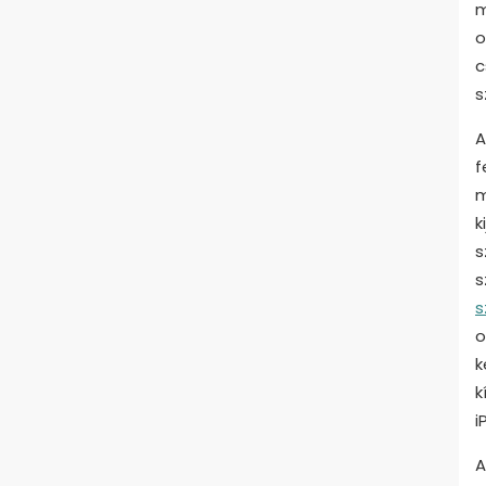
m
o
c
s
A
f
m
k
s
s
s
o
k
k
i
A