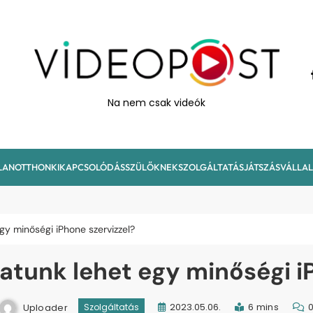
VideoPost
Na nem csak videók
LAN
OTTHON
KIKAPCSOLÓDÁS
SZÜLŐKNEK
SZOLGÁLTATÁS
JÁTSZÁS
VÁLLA
gy minőségi iPhone szervizzel?
atunk lehet egy minőségi i
Uploader
2023.05.06.
6 mins
Szolgáltatás