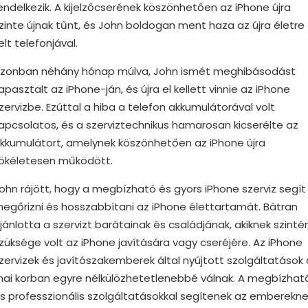
endelkezik. A kijelzőcserének köszönhetően az iPhone újra
zinte újnak tűnt, és John boldogan ment haza az újra életre
elt telefonjával.
zonban néhány hónap múlva, John ismét meghibásodást
apasztalt az iPhone-ján, és újra el kellett vinnie az iPhone
zervizbe. Ezúttal a hiba a telefon akkumulátorával volt
apcsolatos, és a szerviztechnikus hamarosan kicserélte az
kkumulátort, amelynek köszönhetően az iPhone újra
ökéletesen működött.
ohn rájött, hogy a megbízható és gyors iPhone szerviz segít
egőrizni és hosszabbítani az iPhone élettartamát. Bátran
jánlotta a szervizt barátainak és családjának, akiknek szinté
züksége volt az iPhone javítására vagy cseréjére. Az iPhone
zervizek és javítószakemberek által nyújtott szolgáltatások 
ai korban egyre nélkülözhetetlenebbé válnak. A megbízhat
s professzionális szolgáltatásokkal segítenek az emberekn