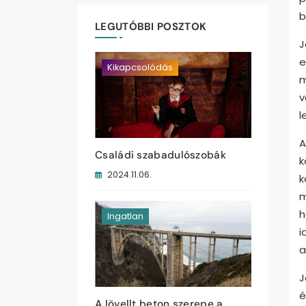
b
LEGUTÓBBI POSZTOK
J
e
Kikapcsolódás
m
v
l
A
Családi szabadulószobák
k
2024.11.06.
k
m
h
Ingatlan
i
a
J
é
A lövellt beton szerepe a