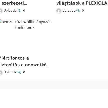
 szerkezeti
világítások a PLEXIGLA
tabilitásban
LED light-tal
Uploader
Uploader
0
0
iért fontos a
iztosítás a nemzetközi
zállítmányozás
Uploader
0
erületén?