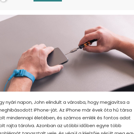
gy nyári napon, John elindult a városba, hogy megjavítsa a
eghibásodott iPhone-ját. Az iPhone már évek óta hű társa
olt mindennapi életében, és számos emlék és fontos adat
olt rajta tárolva. Azonban az utóbbi időben egyre több
roblémát tapasztalt vele, és végül a kijelzője sérült meg eg