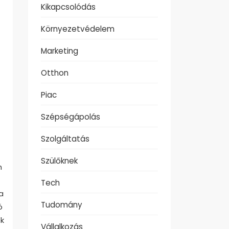
Kikapcsolódás
Környezetvédelem
Marketing
Otthon
Piac
Szépségápolás
Szolgáltatás
Szülőknek
n
Tech
a
Tudomány
ó
ek
Vállalkozás