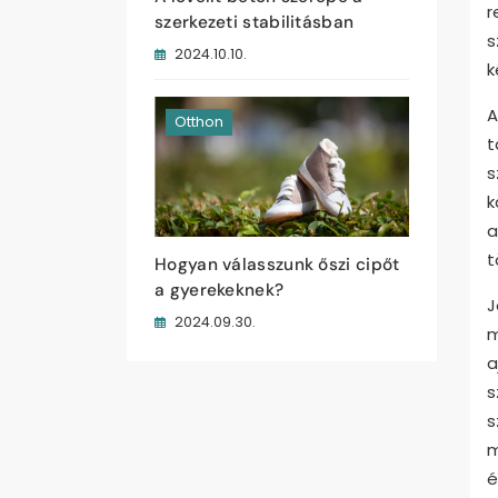
r
szerkezeti stabilitásban
s
2024.10.10.
k
A
Otthon
t
s
k
a
t
Hogyan válasszunk őszi cipőt
a gyerekeknek?
J
2024.09.30.
m
a
s
s
m
é