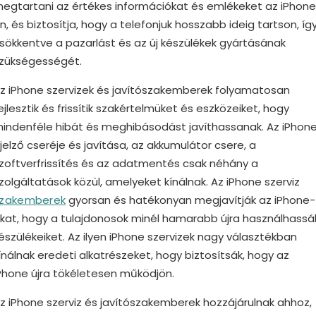
egtartani az értékes információkat és emlékeket az iPhon
n, és biztosítja, hogy a telefonjuk hosszabb ideig tartson, íg
sökkentve a pazarlást és az új készülékek gyártásának
zükségességét.
z iPhone szervizek és javítószakemberek folyamatosan
ejlesztik és frissítik szakértelmüket és eszközeiket, hogy
indenféle hibát és meghibásodást javíthassanak. Az iPhon
ijelző cseréje és javítása, az akkumulátor csere, a
zoftverfrissítés és az adatmentés csak néhány a
zolgáltatások közül, amelyeket kínálnak. Az iPhone szerviz
zakemberek
gyorsan és hatékonyan megjavítják az iPhone-
kat, hogy a tulajdonosok minél hamarabb újra használhassá
észülékeiket. Az ilyen iPhone szervizek nagy választékban
ínálnak eredeti alkatrészeket, hogy biztosítsák, hogy az
Phone újra tökéletesen működjön.
z iPhone szerviz és javítószakemberek hozzájárulnak ahhoz,