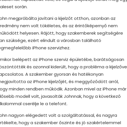
aleset során.
ohn megpróbálta javítani a kijelzőt otthon, azonban az
redmény nem volt tökéletes, és az érintőképernyő nem
űködött helyesen. Rájött, hogy szakemberek segítségére
an szüksége, ezért elindult a városban található
egmegfelelőbb iPhone szervizhez.
mikor belépett az iPhone szerviz épületébe, barátságosan
öszöntötték és azonnal kiderült, hogy a probléma a kijelzőve
apcsolatos. A szakember gyorsan és hatékonyan
egjavította az iPhone kijelzőjét, és meggyőződött arról,
ogy minden rendben működik. Azonban mivel az iPhone már
dősebb modell volt, javasolták Johnnak, hogy a következő
lkalommal cserélje le a telefont.
ohn nagyon elégedett volt a szolgáltatással, és nagyra
rtékelte, hogy a szakember őszinte és jó szakértelemmel