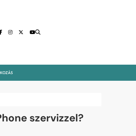
LKOZÁS
Phone szervizzel?
0