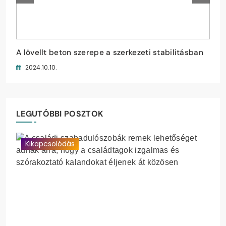
Családi szabadulószobák
A lövellt beton szerepe a szerkezeti stabilitásban
Hogyan válasszunk őszi cipőt a gyerekeknek?
Kutyafuttató eszközök
2024.11.06.
2024.10.10.
2024.09.30.
2024.09.28.
LEGUTÓBBI POSZTOK
Kikapcsolódás