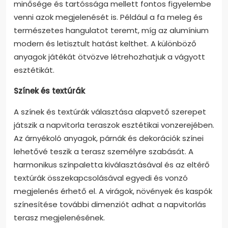
minősége és tartóssága mellett fontos figyelembe
venni azok megjelenését is. Például a fa meleg és
természetes hangulatot teremt, míg az alumínium
modern és letisztult hatást kelthet. A különböző
anyagok játékát ötvözve létrehozhatjuk a vágyott
esztétikát.
Színek és textúrák
A színek és textúrák választása alapvető szerepet
játszik a napvitorla teraszok esztétikai vonzerejében.
Az árnyékoló anyagok, párnák és dekorációk színei
lehetővé teszik a terasz személyre szabását. A
harmonikus színpaletta kiválasztásával és az eltérő
textúrák összekapcsolásával egyedi és vonzó
megjelenés érhető el. A virágok, növények és kaspók
színesítése további dimenziót adhat a napvitorlás
terasz megjelenésének.