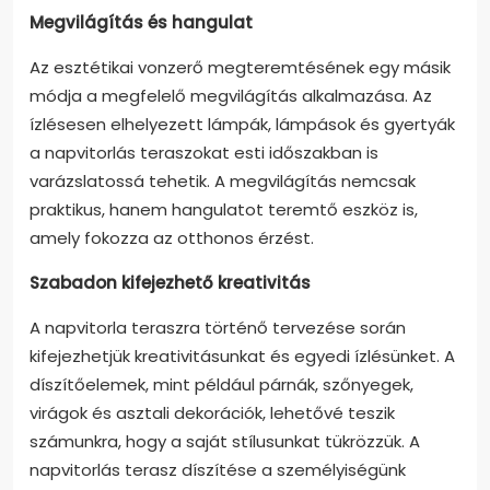
Megvilágítás és hangulat
Az esztétikai vonzerő megteremtésének egy másik
módja a megfelelő megvilágítás alkalmazása. Az
ízlésesen elhelyezett lámpák, lámpások és gyertyák
a napvitorlás teraszokat esti időszakban is
varázslatossá tehetik. A megvilágítás nemcsak
praktikus, hanem hangulatot teremtő eszköz is,
amely fokozza az otthonos érzést.
Szabadon kifejezhető kreativitás
A napvitorla teraszra történő tervezése során
kifejezhetjük kreativitásunkat és egyedi ízlésünket. A
díszítőelemek, mint például párnák, szőnyegek,
virágok és asztali dekorációk, lehetővé teszik
számunkra, hogy a saját stílusunkat tükrözzük. A
napvitorlás terasz díszítése a személyiségünk