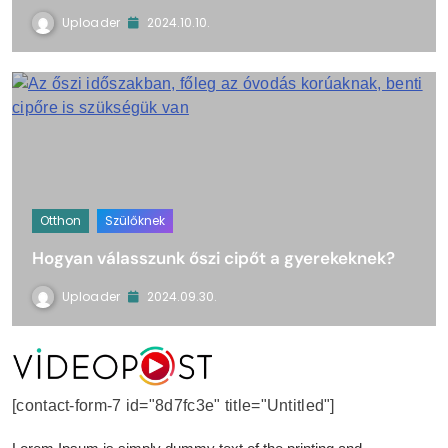
Uploader
2024.10.10.
Otthon
Szülőknek
Hogyan válasszunk őszi cipőt a gyerekeknek?
Uploader
2024.09.30.
VideoPost
[contact-form-7 id="8d7fc3e" title="Untitled"]