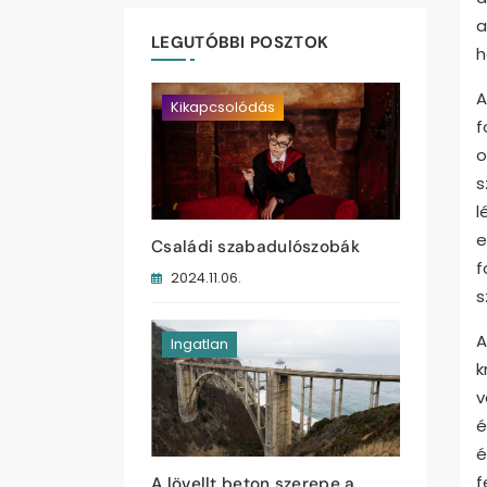
a
LEGUTÓBBI POSZTOK
h
A
Kikapcsolódás
f
o
s
l
e
Családi szabadulószobák
f
2024.11.06.
s
A
Ingatlan
k
v
é
é
f
A lövellt beton szerepe a