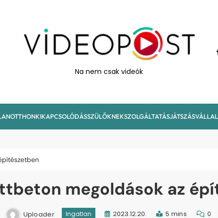
VideoPost
Na nem csak videók
LAN
OTTHON
KIKAPCSOLÓDÁS
SZÜLŐKNEK
SZOLGÁLTATÁS
JÁTSZÁS
VÁLLA
építészetben
őttbeton megoldások az ép
Uploader
2023.12.20.
5 mins
0
Ingatlan