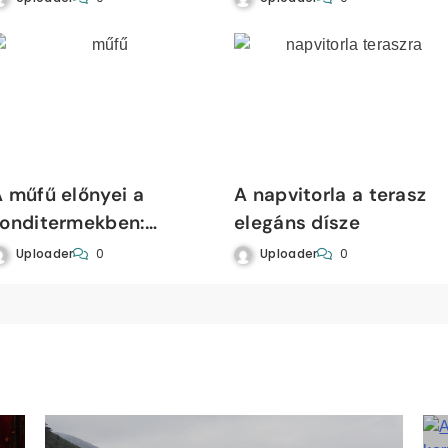
 műfű előnyei a
A napvitorla a terasz
konditermekben:
elegáns dísze
ugalmasság, tartósság
Uploader
Uploader
0
0
s inspiráció