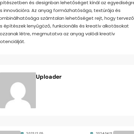
pítészetben és designban lehetőséget kínál az egyediségr
s innovációra. Az anyag formázhatósága, textúrája és
ombinálhatósága számtalan lehetőséget rejt, hogy tervező
s építészek lenyűgöző, funkcionális és kreatív alkotásokat
ozzanak létre, megmutatva az anyag valódi kreatív
otenciálját.
Uploader
2023.12.05.
2024.04.13.