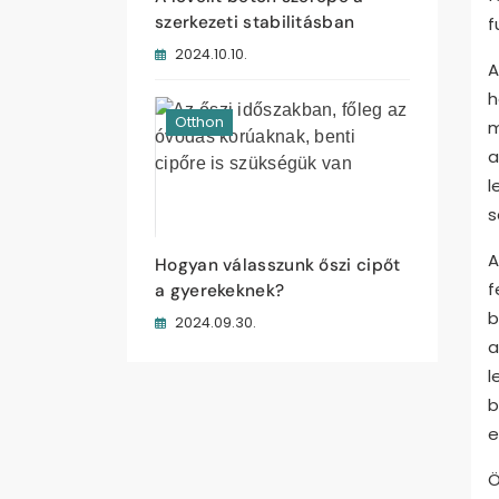
szerkezeti stabilitásban
f
2024.10.10.
A
h
Otthon
m
a
l
s
A
Hogyan válasszunk őszi cipőt
f
a gyerekeknek?
b
2024.09.30.
a
l
b
e
Ö