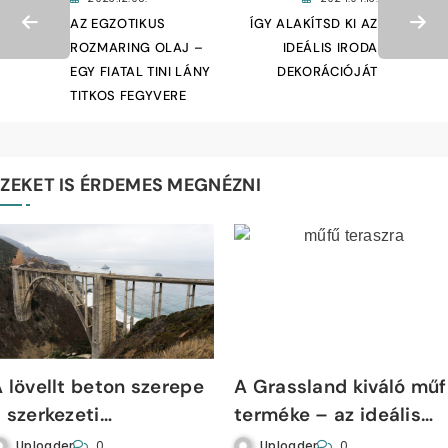
AZ EGZOTIKUS
ÍGY ALAKÍTSD KI AZ
ROZMARING OLAJ –
IDEÁLIS IRODA
EGY FIATAL TINI LÁNY
DEKORÁCIÓJÁT
TITKOS FEGYVERE
EZEKET IS ÉRDEMES MEGNÉZNI
 lövellt beton szerepe
A Grassland kiváló mű
 szerkezeti
terméke – az ideális
tabilitásban
megoldás teraszokhoz
Uploader
Uploader
0
0