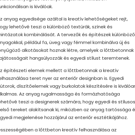
unkcionálisan is kiválóak.
z anyag egyedisége azáltal is kreatív lehetőségeket rejt,
ogy lehetővé teszi a különböző textúrák, színek és
intázatok kombinálását. A tervezők és építészek különböző
nyagokkal, például fa, üveg vagy fémmel kombinálva új és
enyűgöző alkotásokat hoznak létre, amelyek a lőttbetonnak
ajátosságait hangsúlyozzák és egyedi stílust teremtenek.
z építészeti elemek mellett a lőttbetonnak a kreatív
elhasználása teret nyer az enteriőr designban is. Egyedi
útorok, díszítőelemek vagy burkolatok készítésére is kiválóa
lkalmas. Az anyag rugalmassága és formázhatósága
ehetővé teszi a designerek számára, hogy egyedi és stíluso
első tereket alakítsanak ki, miközben az anyag tartóssága 
gyedi megjelenése hozzájárul az enteriőr esztétikájához.
sszességében a lőttbeton kreatív felhasználása az