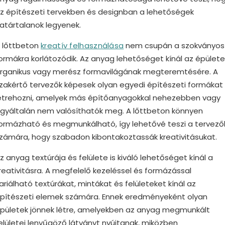
z építészeti tervekben és designban a lehetőségek
atártalanok legyenek.
 lőttbeton
kreatív felhasználása
nem csupán a szokványos
ormákra korlátozódik. Az anyag lehetőséget kínál az épülete
rganikus vagy merész formavilágának megteremtésére. A
zakértő tervezők képesek olyan egyedi építészeti formákat
étrehozni, amelyek más építőanyagokkal nehezebben vagy
gyáltalán nem valósíthatók meg. A lőttbeton könnyen
ormázható és megmunkálható, így lehetővé teszi a tervező
zámára, hogy szabadon kibontakoztassák kreativitásukat.
z anyag textúrája és felülete is kiváló lehetőséget kínál a
reativitásra. A megfelelő kezeléssel és formázással
ariálható textúrákat, mintákat és felületeket kínál az
pítészeti elemek számára. Ennek eredményeként olyan
pületek jönnek létre, amelyekben az anyag megmunkált
elületei lenyűgöző látványt nyújtanak, miközben