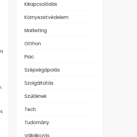
Kikapcsolódás
Környezetvédelem
Marketing
Otthon
 a
Piac
Szépségápolás
Szolgáltatás
n
Szülőknek
s
Tech
és
Tudomány
Vállalkozás