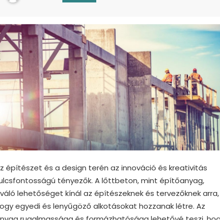
z építészet és a design terén az innováció és kreativitás
ulcsfontosságú tényezők. A lőttbeton, mint építőanyag,
iváló lehetőséget kínál az építészeknek és tervezőknek arra,
ogy egyedi és lenyűgöző alkotásokat hozzanak létre. Az
nyag rugalmassága és formázhatósága lehetővé teszi, ho