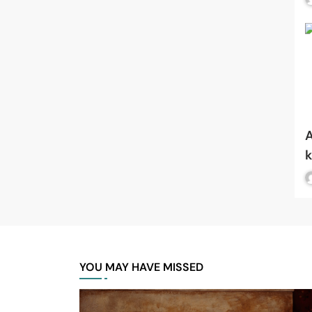
A
r
é
YOU MAY HAVE MISSED