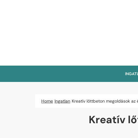
Skip
to
content
INGAT
Home
Ingatlan
Kreatív lőttbeton megoldások az 
Kreatív l