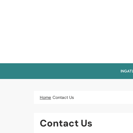
Skip
to
content
INGAT
Home
Contact Us
Contact Us