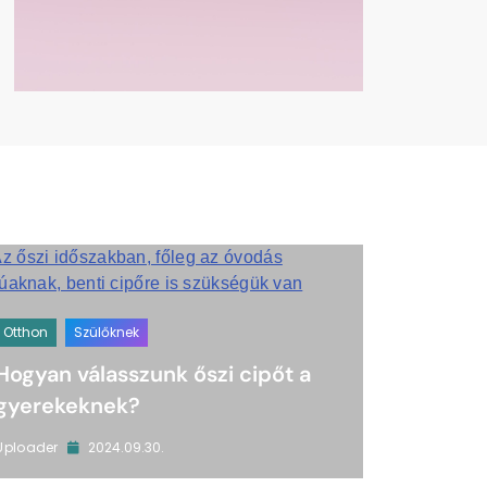
Otthon
Szülőknek
Hogyan válasszunk őszi cipőt a
gyerekeknek?
2024.09.30.
Uploader