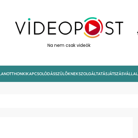
VideoPost
Na nem csak videók
LAN
OTTHON
KIKAPCSOLÓDÁS
SZÜLŐKNEK
SZOLGÁLTATÁS
JÁTSZÁS
VÁLLA