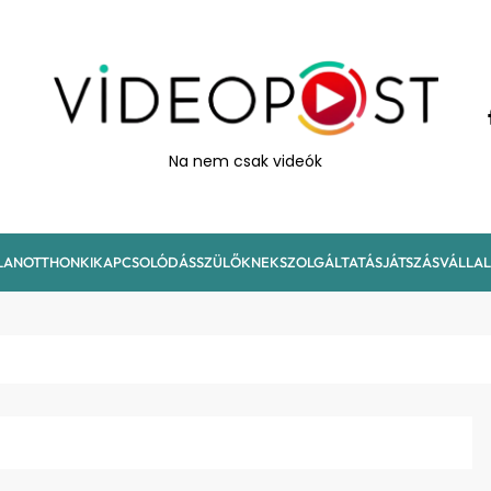
VideoPost
Na nem csak videók
LAN
OTTHON
KIKAPCSOLÓDÁS
SZÜLŐKNEK
SZOLGÁLTATÁS
JÁTSZÁS
VÁLLA