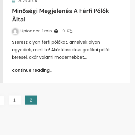
2023.01.04.
Minőségi Megjelenés A Férfi Pólók
Által
Uploader
1 min
0
Szerezz olyan férfi pólókat, amelyek olyan
egyediek, mint te! Akár klasszikus grafikai pólót
keresel, akár valami modernebbet…
continue reading..
1
2