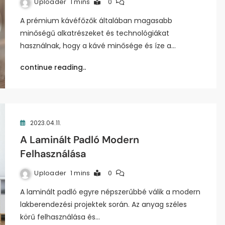
Uploader
1 mins
0
A prémium kávéfőzők általában magasabb
minőségű alkatrészeket és technológiákat
használnak, hogy a kávé minősége és íze a…
continue reading..
2023.04.11.
A Laminált Padló Modern
Felhasználása
Uploader
1 mins
0
A laminált padló egyre népszerűbbé válik a modern
lakberendezési projektek során. Az anyag széles
körű felhasználása és…