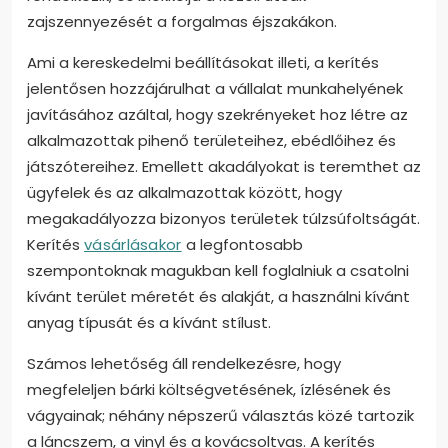
zajszennyezését a forgalmas éjszakákon.
Ami a kereskedelmi beállításokat illeti, a kerítés
jelentősen hozzájárulhat a vállalat munkahelyének
javításához azáltal, hogy szekrényeket hoz létre az
alkalmazottak pihenő területeihez, ebédlőihez és
játszótereihez. Emellett akadályokat is teremthet az
ügyfelek és az alkalmazottak között, hogy
megakadályozza bizonyos területek túlzsúfoltságát.
Kerítés
vásárlásakor
a legfontosabb
szempontoknak magukban kell foglalniuk a csatolni
kívánt terület méretét és alakját, a használni kívánt
anyag típusát és a kívánt stílust.
Számos lehetőség áll rendelkezésre, hogy
megfeleljen bárki költségvetésének, ízlésének és
vágyainak; néhány népszerű választás közé tartozik
a láncszem, a vinyl és a kovácsoltvas. A kerítés