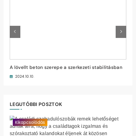
Családi szabadulószobák
A lövellt beton szerepe a szerkezeti stabilitásban
Hogyan válasszunk őszi cipőt a gyerekeknek?
Kutyafuttató eszközök
2024.11.06.
2024.10.10.
2024.09.30.
2024.09.28.
LEGUTÓBBI POSZTOK
Kikapcsolódás