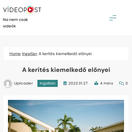
Skip
to
content
VideoPost
Na nem csak
videók
Home
Ingatlan
A kerítés kiemelkedő előnyei
A kerítés kiemelkedő előnyei
Uploader
2023.01.27.
4 mins
0
Ingatlan