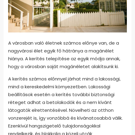
A városban való életnek számos előnye van, de a
nagyvárosi élet egyik fő hátránya a magánélet
hiánya. A kerítés telepítése az egyik módja annak,
hogy a városban saját magánéletet alakítsunk ki.
A kerítés számos előnnyel járhat mind a lakossági,
mind a kereskedelmi környezetben. Lakossági
beállítások esetén a kerítés további biztonsági
réteget adhat a betolakodók és a nem kívánt
látogatók elrettentésével. Növelheti az otthon
vonzerejét is, így vonzóbbá és kívánatosabbá válik.
Ezenkívül hangszigetelő tulajdonságokkal
rendelkezik, és blokkolja a közeli utcák