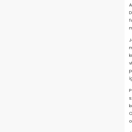
A
D
f
m
J
m
k
v
p
í
P
s
k
O
o