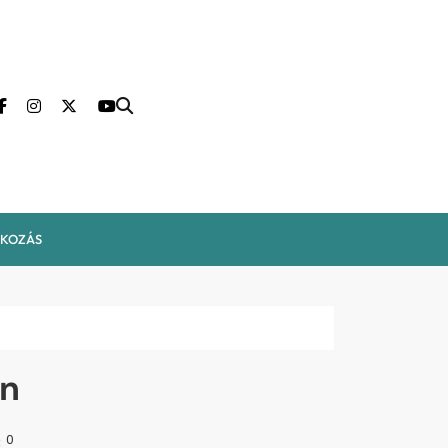
LKOZÁS
an
0