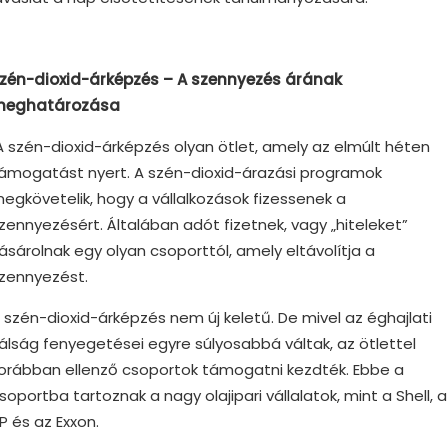
zén-dioxid-árképzés – A szennyezés árának
eghatározása
A szén-dioxid-árképzés olyan ötlet, amely az elmúlt héten
ámogatást nyert. A szén-dioxid-árazási programok
egkövetelik, hogy a vállalkozások fizessenek a
zennyezésért. Általában adót fizetnek, vagy „hiteleket”
ásárolnak egy olyan csoporttól, amely eltávolítja a
zennyezést.
 szén-dioxid-árképzés nem új keletű. De mivel az éghajlati
álság fenyegetései egyre súlyosabbá váltak, az ötlettel
orábban ellenző csoportok támogatni kezdték. Ebbe a
soportba tartoznak a nagy olajipari vállalatok, mint a Shell, a
P és az Exxon.