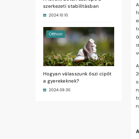
A
szerkezeti stabilitásban
f
2024.10.10.
e
t
Otthon
á
a
v
A
2
Hogyan válasszunk őszi cipőt
a gyerekeknek?
s
n
2024.09.30.
t
n
A