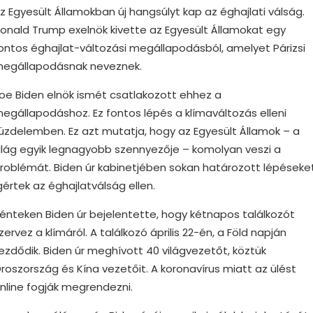
z Egyesült Államokban új hangsúlyt kap az éghajlati válság.
onald Trump exelnök kivette az Egyesült Államokat egy
ontos éghajlat-változási megállapodásból, amelyet Párizsi
egállapodásnak neveznek.
oe Biden elnök ismét csatlakozott ehhez a
egállapodáshoz. Ez fontos lépés a klímaváltozás elleni
üzdelemben. Ez azt mutatja, hogy az Egyesült Államok – a
ilág egyik legnagyobb szennyezője – komolyan veszi a
roblémát. Biden úr kabinetjében sokan határozott lépéseke
gértek az éghajlatválság ellen.
énteken Biden úr bejelentette, hogy kétnapos találkozót
zervez a klímáról. A találkozó április 22-én, a Föld napján
ezdődik. Biden úr meghívott 40 világvezetőt, köztük
roszország és Kína vezetőit. A koronavírus miatt az ülést
nline fogják megrendezni.