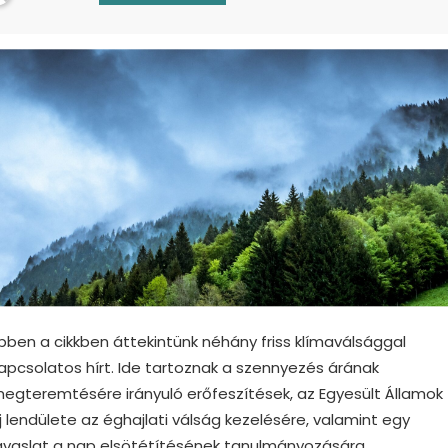
bben a cikkben áttekintünk néhány friss klímaválsággal
apcsolatos hírt. Ide tartoznak a szennyezés árának
egteremtésére irányuló erőfeszítések, az Egyesült Államok
j lendülete az éghajlati válság kezelésére, valamint egy
avaslat a nap elsötétítésének tanulmányozására.