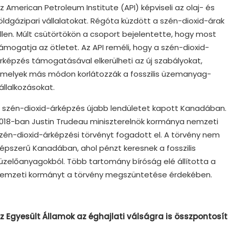
z American Petroleum Institute (API) képviseli az olaj- és
öldgázipari vállalatokat. Régóta küzdött a szén-dioxid-árak
llen. Múlt csütörtökön a csoport bejelentette, hogy most
ámogatja az ötletet. Az API reméli, hogy a szén-dioxid-
rképzés támogatásával elkerülheti az új szabályokat,
melyek más módon korlátozzák a fosszilis üzemanyag-
állalkozásokat.
 szén-dioxid-árképzés újabb lendületet kapott Kanadában.
018-ban Justin Trudeau miniszterelnök kormánya nemzeti
zén-dioxid-árképzési törvényt fogadott el. A törvény nem
épszerű Kanadában, ahol pénzt keresnek a fosszilis
üzelőanyagokból. Több tartomány bíróság elé állította a
emzeti kormányt a törvény megszüntetése érdekében.
z Egyesült Államok az éghajlati válságra is összpontosít