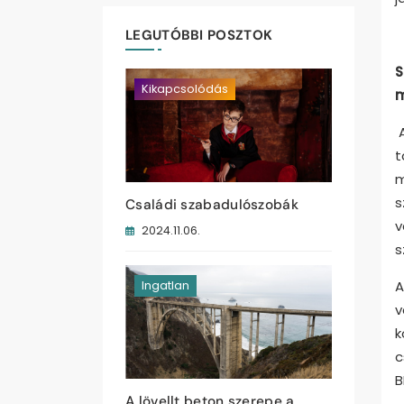
LEGUTÓBBI POSZTOK
S
Kikapcsolódás
m
t
m
s
Családi szabadulószobák
v
2024.11.06.
s
A
Ingatlan
v
k
c
B
A lövellt beton szerepe a