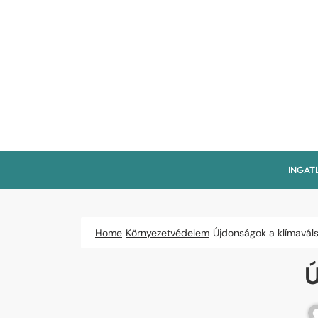
Skip
to
content
INGAT
Home
Környezetvédelem
Újdonságok a klímavál
Ú