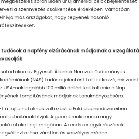
 megbeszélés során Biden úr új amerikai célok bejelentését
ervezi a szennyezés csökkentése érdekében. Várhatóan
elhívja más országokat, hogy tegyenek hasonló
rőfeszítéseket.
 tudósok a napfény elzárásának módjainak a vizsgálatá
avasolják
sütörtökön az Egyesült Államok Nemzeti Tudományos
kadémiáinak (NAS) tudósai jelentést tettek közzé, miszerint
z USA-nak legalább 100 millió dollárt kell költenie a Nap
ényének tompításának módjainak tanulmányozására.
zt a fajta hatalmas változást a Föld alaprendszereiben
eotechnikának hívják. A geomérnöki munka nagy
ockázatokat rejt magában. A rendszer egyik részének
egváltoztatása váratlan és veszélyes módon