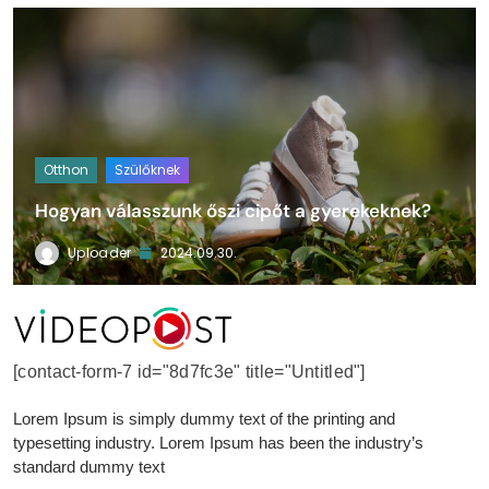
Otthon
Szülőknek
Hogyan válasszunk őszi cipőt a gyerekeknek?
Uploader
2024.09.30.
VideoPost
[contact-form-7 id="8d7fc3e" title="Untitled"]
Lorem Ipsum is simply dummy text of the printing and
typesetting industry. Lorem Ipsum has been the industry’s
standard dummy text