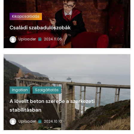
Kikapcsolódás
Családi szabadulószobák
Uploader
2024.11.06.
Ingatlan
Szolgáltatás
A lövellt beton szerepe a szerkezeti
stabilitásban
Uploader
2024.10.10.