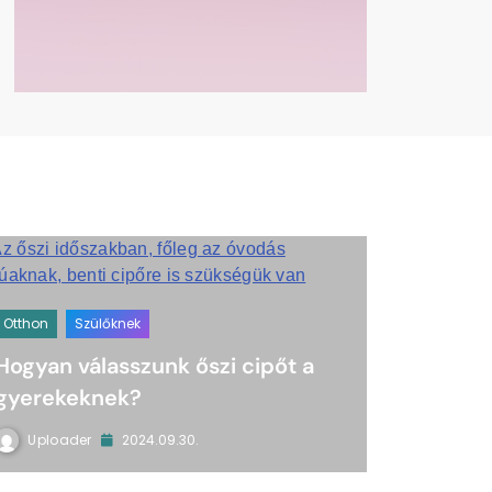
Otthon
Szülőknek
Hogyan válasszunk őszi cipőt a
gyerekeknek?
Uploader
2024.09.30.