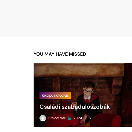
YOU MAY HAVE MISSED
Kikapcsolódás
Családi szabadulószobák
Uploader
2024.11.06.