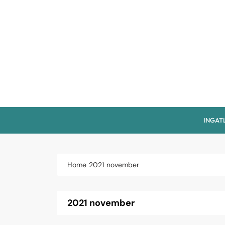
Skip
to
content
INGAT
Home
2021
november
2021 november