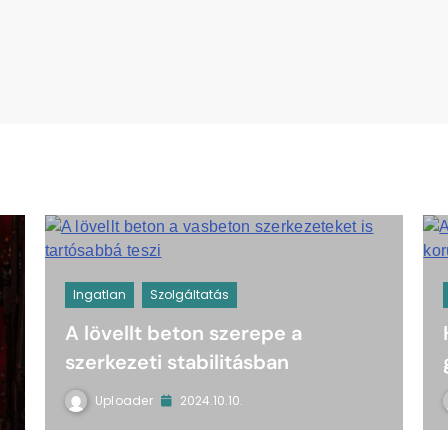
Ingatlan
Szolgáltatás
A lövellt beton szerepe a
szerkezeti stabilitásban
Uploader
2024.10.10.