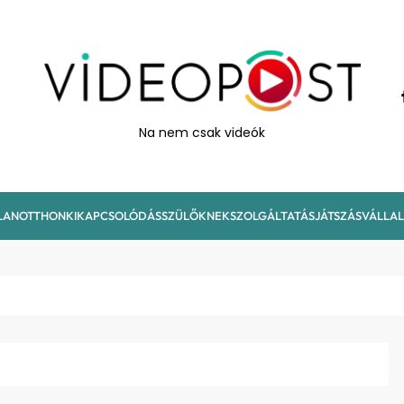
VideoPost
Na nem csak videók
LAN
OTTHON
KIKAPCSOLÓDÁS
SZÜLŐKNEK
SZOLGÁLTATÁS
JÁTSZÁS
VÁLLA